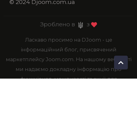
© 2024 Djoom.com.ua
Зроблено в
з
Ласкаво просимо на DJoom - це
інформаційний блог, присвячений
маркетплейсу Joom.com. На нашому веб-сайті
ми надаємо докладну інформацію про
функціонал, можливості та акції для
українських користувачів Joom. Наш портал не
продає товари, але ми надаємо посилання на
офіційний магазин, який здійснює доставку
товарів в Україну. Якщо у вас виникли питання
щодо конкретних товарів, рекомендуємо